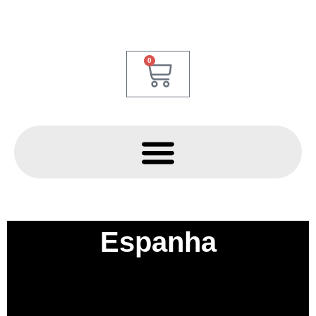
0
Espanha