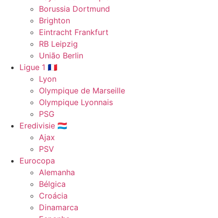
Borussia Dortmund
Brighton
Eintracht Frankfurt
RB Leipzig
União Berlin
Ligue 1 🇫🇷
Lyon
Olympique de Marseille
Olympique Lyonnais
PSG
Eredivisie 🇱🇺
Ajax
PSV
Eurocopa
Alemanha
Bélgica
Croácia
Dinamarca