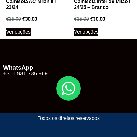
Camisola AC Milan IIII –
Camisola Inter de Milão II
23/24
24/25 – Branco
€
35.00
€
30.00
€
35.00
€
30.00
Ver opções
Ver opções
WhatsApp
+351 931 736 969
Todos os direitos reservados